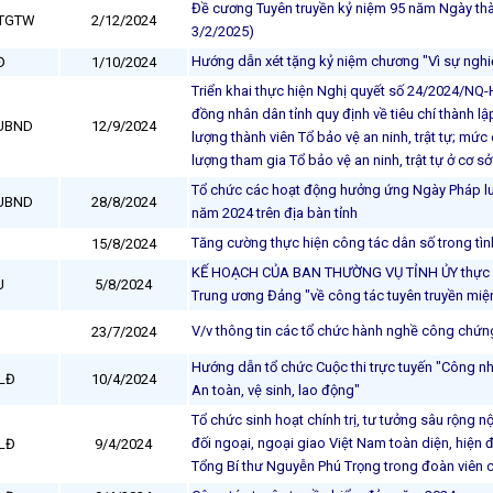
Đề cương Tuyên truyền kỷ niệm 95 năm Ngày th
BTGTW
2/12/2024
3/2/2025)
Hướng dẫn xét tặng kỷ niệm chương "Vì sự ngh
Đ
1/10/2024
Triển khai thực hiện Nghị quyết số 24/2024/NQ
đồng nhân dân tỉnh quy định về tiêu chí thành lập 
-UBND
12/9/2024
lượng thành viên Tổ bảo vệ an ninh, trật tự; mức 
lượng tham gia Tổ bảo vệ an ninh, trật tự ở cơ s
Tổ chức các hoạt động hưởng ứng Ngày Pháp lu
-UBND
28/8/2024
năm 2024 trên địa bàn tỉnh
Tăng cường thực hiện công tác dân số trong tìn
15/8/2024
KẾ HOẠCH CỦA BAN THƯỜNG VỤ TỈNH ỦY thực hiệ
U
5/8/2024
Trung ương Đảng "về công tác tuyên truyền miện
V/v thông tin các tổ chức hành nghề công chứng, 
23/7/2024
Hướng dẫn tổ chức Cuộc thi trực tuyến "Công nhâ
LĐ
10/4/2024
An toàn, vệ sinh, lao động"
Tổ chức sinh hoạt chính trị, tư tưởng sâu rộng n
đối ngoại, ngoại giao Việt Nam toàn diện, hiện
LĐ
9/4/2024
Tổng Bí thư Nguyễn Phú Trọng trong đoàn viên