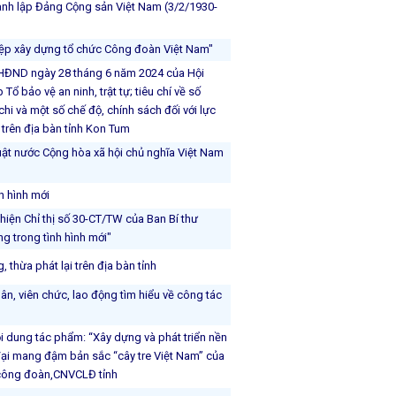
ành lập Đảng Cộng sản Việt Nam (3/2/1930-
iệp xây dựng tổ chức Công đoàn Việt Nam"
-HĐND ngày 28 tháng 6 năm 2024 của Hội
Tổ bảo vệ an ninh, trật tự; tiêu chí về số
chi và một số chế độ, chính sách đối với lực
ở trên địa bàn tỉnh Kon Tum
ật nước Cộng hòa xã hội chủ nghĩa Việt Nam
h hình mới
n Chỉ thị số 30-CT/TW của Ban Bí thư
g trong tình hình mới"
thừa phát lại trên địa bàn tỉnh
n, viên chức, lao động tìm hiểu về công tác
ội dung tác phẩm: “Xây dựng và phát triển nền
 đại mang đậm bản sắc “cây tre Việt Nam” của
 công đoàn,CNVCLĐ tỉnh