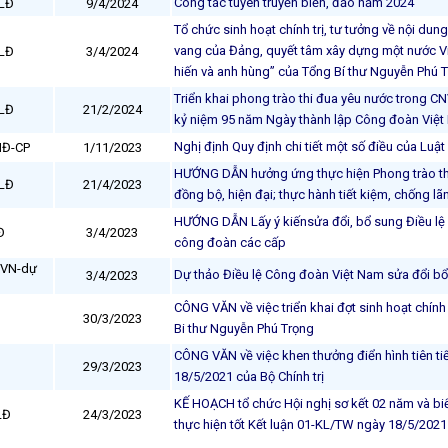
Công tác tuyên truyền biển, đảo năm 2024
LĐ
9/4/2024
Tổ chức sinh hoạt chính trị, tư tưởng về nội dung
vang của Đảng, quyết tâm xây dựng một nước V
LĐ
3/4/2024
hiến và anh hùng” của Tổng Bí thư Nguyễn Phú 
Triển khai phong trào thi đua yêu nước trong
LĐ
21/2/2024
kỷ niệm 95 năm Ngày thành lập Công đoàn Việt
Nghị định Quy định chi tiết một số điều của Luậ
NĐ-CP
1/11/2023
HƯỚNG DẪN hưởng ứng thực hiện Phong trào thi 
LĐ
21/4/2023
đồng bộ, hiện đại; thực hành tiết kiệm, chống lãn
HƯỚNG DẪN Lấy ý kiếnsửa đổi, bổ sung Điều lệ C
Đ
3/4/2023
công đoàn các cấp
VN-dự
Dự thảo Điều lệ Công đoàn Việt Nam sửa đổi b
3/4/2023
CÔNG VĂN về việc triển khai đợt sinh hoạt chính
30/3/2023
Bi thư Nguyễn Phú Trọng
CÔNG VĂN về việc khen thưởng điển hình tiên ti
29/3/2023
18/5/2021 của Bộ Chính trị
KẾ HOẠCH tổ chức Hội nghị sơ kết 02 năm và biể
LĐ
24/3/2023
thực hiện tốt Kết luận 01-KL/TW ngày 18/5/2021 