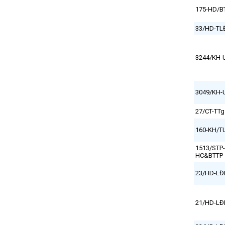
175-HD/
33/HD-TL
3244/KH
3049/KH
27/CT-TTg
160-KH/T
1513/STP-
HC&BTTP
23/HD-LĐ
21/HD-LĐ