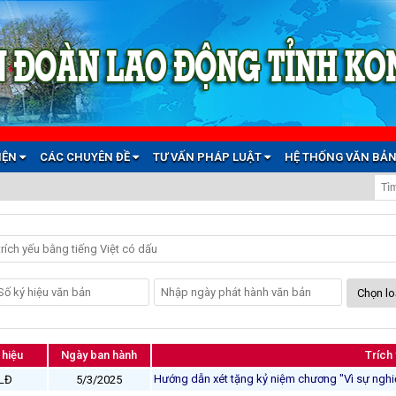
C
KIỆN
CÁC CHUYÊN ĐỀ
TƯ VẤN PHÁP LUẬT
HỆ THỐNG VĂN BẢ
 hiệu
Ngày ban hành
Trích
Hướng dẫn xét tặng kỷ niệm chương "Vì sự ngh
LĐ
5/3/2025