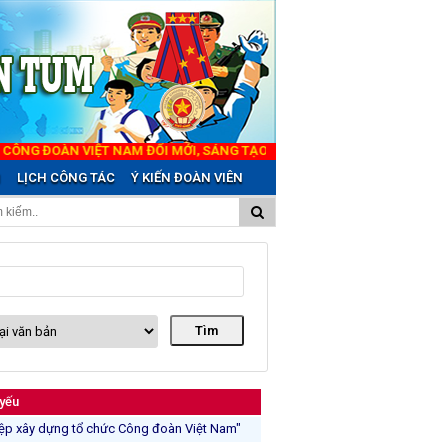
ÔNG ĐOÀN VIỆT NAM ĐỔI MỚI, SÁNG TẠO VÌ QUYỀN, LỢI ÍCH HỢP PHÁP,
N
LỊCH CÔNG TÁC
Ý KIẾN ĐOÀN VIÊN
 yếu
iệp xây dựng tổ chức Công đoàn Việt Nam"