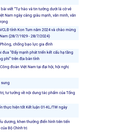
 bài viết “Tự hào và tin tưởng dưới lá cờ vẻ
iệt Nam ngày càng giàu mạnh, văn minh, văn
Trọng
 CNVCLĐ tỉnh Kon Tum năm 2024 và chào mừng
 Nam (28/7/1929 - 28/7/2024)
t Phòng, chống bạo lực gia đình
đua "Đẩy mạnh phát triển kết cấu hạ tầng
g phí" trên địa bàn tỉnh
ông đoàn Việt Nam tại đại hội, hội nghị
ổ sung
 trị, tư tưởng về nội dung tác phẩm của Tổng
ến thực hiện tốt Kết luận 01-KL/TW ngày
u dương, khen thưởng điển hình tiên tiến
của Bộ Chính trị